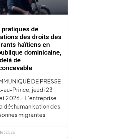
 pratiques de
lations des droits des
rants haïtiens en
ublique dominicaine,
delà de
nconcevable
MMUNIQUÉ DE PRESSE
t-au-Prince, jeudi 23
let 2026.- L’entreprise
la déshumanisation des
sonnes migrantes
llet 2026