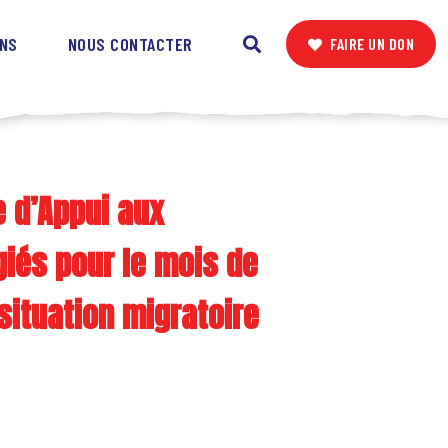
ONS
NOUS CONTACTER
FAIRE UN DON
 d’Appui aux
giés pour le mois de
situation migratoire