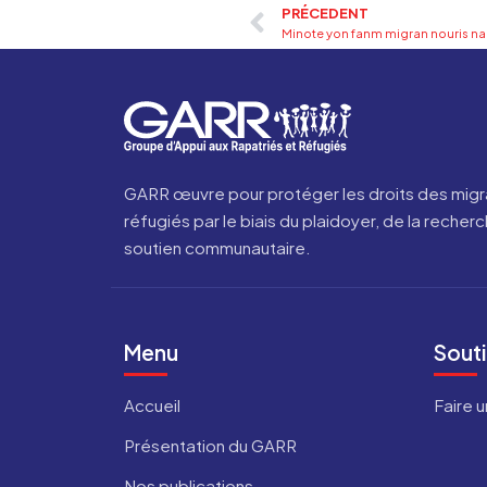
PRÉCEDENT
GARR œuvre pour protéger les droits des migra
réfugiés par le biais du plaidoyer, de la rech
soutien communautaire.
Menu
Sout
Accueil
Faire 
Présentation du GARR
Nos publications