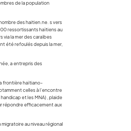
membres de la population
nombre des haitien.ne. s vers
000 ressortissants haïtiens au
rs via la mer des caraïbes
nt été refoulés depuis la mer,
nnée, a entrepris des
 frontière haïtiano-
tamment celles à l’encontre
 handicap et les MNA) , plaide
our répondre efficacement aux
 migratoire au niveau régional