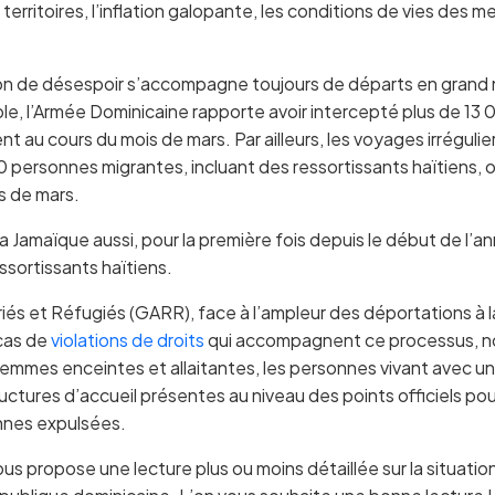
erritoires, l’inflation galopante, les conditions de vies des 
ion de désespoir s’accompagne toujours de départs en grand 
ple, l’Armée Dominicaine rapporte avoir intercepté plus de 13 
t au cours du mois de mars. Par ailleurs, les voyages irrégulie
0 personnes migrantes, incluant des ressortissants haïtiens, o
s de mars.
la Jamaïque aussi, pour la première fois depuis le début de l’a
ssortissants haïtiens.
és et Réfugiés (GARR), face à l’ampleur des déportations à la
cas de
violations de droits
qui accompagnent ce processus, no
femmes enceintes et allaitantes, les personnes vivant avec un
ctures d’accueil présentes au niveau des points officiels p
nnes expulsées.
s propose une lecture plus ou moins détaillée sur la situation