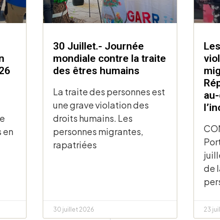
30 Juillet.- Journée
Les
n
mondiale contre la traite
vio
026
des êtres humains
mig
Rép
La traite des personnes est
au-
une grave violation des
l’i
ne
droits humains. Les
CO
s en
personnes migrantes,
Por
rapatriées
juil
de 
per
30 juillet 2026
23 jui