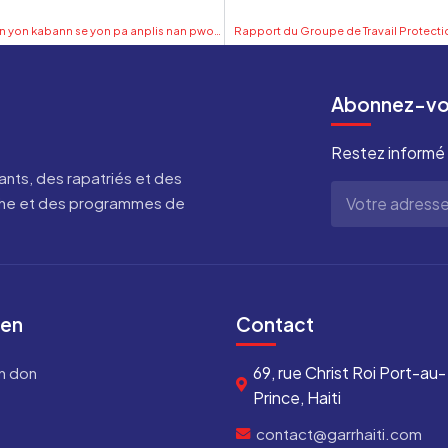
Minote yon fanm migran nouris nan yon kabann se yon pa anplis nan pwosesis kriminalizasyon migran ayisyen nan peyi vwazen
Rapport du Groupe de Travail Protecti
Abonnez-vou
Restez informé 
nts, des rapatriés et des
erche et des programmes de
ien
Contact
69, rue Christ Roi Port-au-
un don
Prince, Haiti
contact@garrhaiti.com