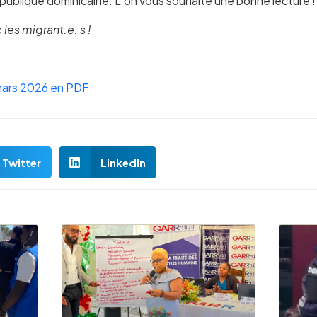
République dominicaine. L’on vous souhaite une bonne lecture !
les migrant.e. s !
mars 2026 en PDF
Twitter
LinkedIn