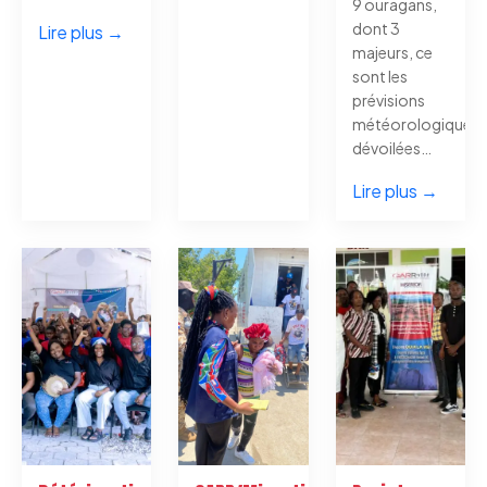
9 ouragans,
dont 3
Lire plus →
majeurs, ce
sont les
prévisions
météorologiques
dévoilées…
Lire plus →