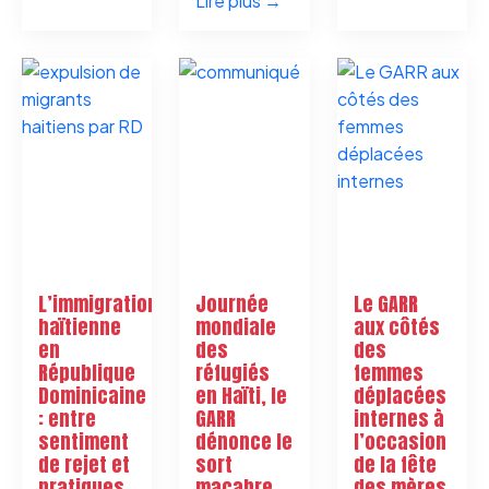
Lire plus →
L’immigration
Journée
Le GARR
haïtienne
mondiale
aux côtés
en
des
des
République
réfugiés
femmes
Dominicaine
en Haïti, le
déplacées
: entre
GARR
internes à
sentiment
dénonce le
l’occasion
de rejet et
sort
de la fête
pratiques
macabre
des mères