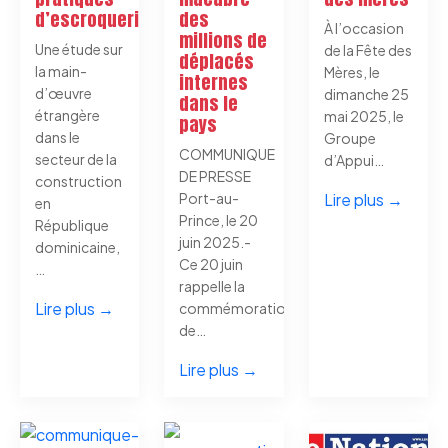
d’escroquerie
des
À l’occasion
millions de
Une étude sur
de la Fête des
déplacés
la main-
Mères, le
internes
d’œuvre
dimanche 25
dans le
étrangère
mai 2025, le
pays
dans le
Groupe
COMMUNIQUE
secteur de la
d’Appui…
DE PRESSE
construction
Port-au-
Lire plus →
en
Prince, le 20
République
juin 2025.-
dominicaine,
Ce 20 juin
…
rappelle la
Lire plus →
commémoration
de…
Lire plus →