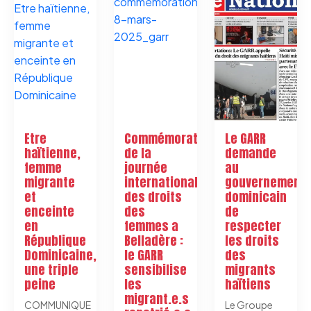
Etre
Commémoration
Le GARR
haïtienne,
de la
demande
femme
journée
au
migrante
internationale
gouvernement
et
des droits
dominicain
enceinte
des
de
en
femmes a
respecter
République
Belladère :
les droits
Dominicaine,
le GARR
des
une triple
sensibilise
migrants
peine
les
haïtiens
migrant.e.s
COMMUNIQUE
Le Groupe