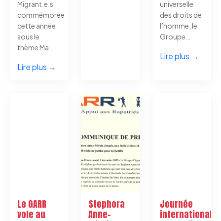
Migrant.e.s
universelle
commémorée
des droits de
cette année
l’homme, le
sous le
Groupe…
thème Ma…
Lire plus →
Lire plus →
Le GARR
Stephora
Journée
vole au
Anne-
internationale