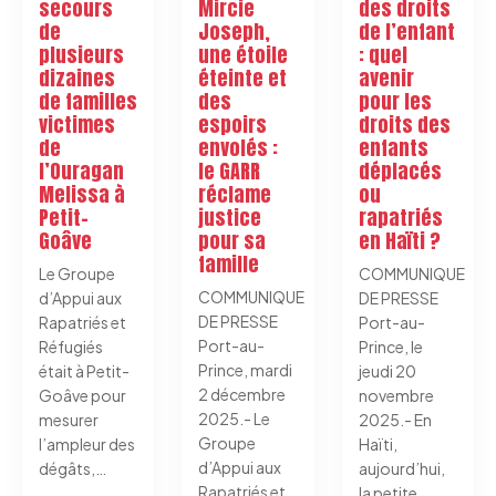
secours
Mircie
des droits
de
Joseph,
de l’enfant
plusieurs
une étoile
: quel
dizaines
éteinte et
avenir
de familles
des
pour les
victimes
espoirs
droits des
de
envolés :
enfants
l’Ouragan
le GARR
déplacés
Melissa à
réclame
ou
Petit-
justice
rapatriés
Goâve
pour sa
en Haïti ?
famille
Le Groupe
COMMUNIQUE
COMMUNIQUE
d’Appui aux
DE PRESSE
DE PRESSE
Rapatriés et
Port-au-
Port-au-
Réfugiés
Prince, le
Prince, mardi
était à Petit-
jeudi 20
2 décembre
Goâve pour
novembre
2025.- Le
mesurer
2025.- En
Groupe
l’ampleur des
Haïti,
d’Appui aux
dégâts,…
aujourd’hui,
Rapatriés et
la petite…