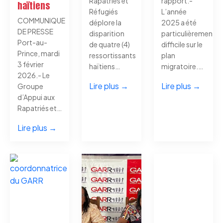
Rapatriés et
rapport.-
haïtiens
Réfugiés
L’année
COMMUNIQUE
déplore la
2025 a été
DE PRESSE
disparition
particulièrement
Port-au-
de quatre (4)
difficile sur le
Prince, mardi
ressortissants
plan
3 février
haïtiens…
migratoire.…
2026.- Le
Lire plus →
Lire plus →
Groupe
d’Appui aux
Rapatriés et…
Lire plus →