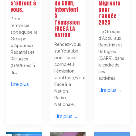
s’offrent à
du GARR,
Migrants
vous.
intervient
pour
à
l’année
Pour
l’émission
2025
renforcer
FACE À LA
Le Groupe
son équipe, le
NATION
d’Appui aux
Groupe
Rendez-vous
Rapatriés et
d’Appui aux
sur Youtube
Réfugiés
Rapatriés et
pour l’accès
(GARR), dans
Réfugiés
complet à
le cadre de
(GARR) est à
l’émission
ses
la…
via https://youtu.be/2NMYdXV_bFI
activités…
Lire plus →
Face à la
Lire plus →
Nation,
Radio
Nationale…
Lire plus →