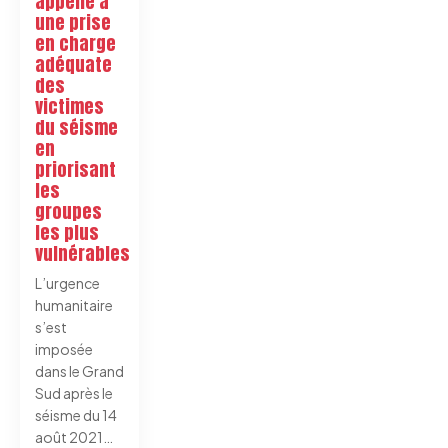
appelle à
une prise
en charge
adéquate
des
victimes
du séisme
en
priorisant
les
groupes
les plus
vulnérables
L’urgence
humanitaire
s’est
imposée
dans le Grand
Sud après le
séisme du 14
août 2021…