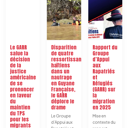
Le GARR
Disparition
Rapport du
salue la
de quatre
Groupe
décision
ressortissants
d’Appui
de la
haïtiens
aux
justice
dans un
Rapatriés
américaine
naufrage
et
de se
en Guyane
Réfugiés
prononcer
Française,
(GARR) sur
en faveur
le GARR
la
du
déplore le
migration
maintien
drame
en 2025
du TPS
Le Groupe
Mise en
pour les
d’Appui aux
contexte du
migrants