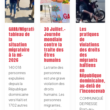
GARR/Migration:
30 Juillet.-
Les
tableau de
Journée
pratiques
la
mondiale
de
situation
contre la
violations
migratoire
traite des
des droits
à la mi-
êtres
des
2026
humains
migrants
haïtiens
140 018
La traite des
en
personnes
personnes
République
expulsées
est une grave
dominicaine,
depuis la
violation des
au-delà de
République
droits
l’inconcevable
dominicaine
humains. Les
COMMUNIQUÉ
vers Haïti et
personnes
DE PRESSE
1702 autres
migrantes,
Port-au-