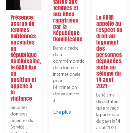
faites aux
femmes et
aux filles
Présence
Le GARR
rapatriées
accrue de
appelle au
par la
femmes
respect du
République
haïtiennes
droit au
Dominicaine
enceintes
logement
en
des
Dans le cadre
République
personnes
de la
Dominicaine,
déplacées
commémoration
le GARR fixe
suite au
de la Journée
sa
séisme du
Internationale
position et
14 aout
pour
appelle à
2021
l’élimination
la
des violences
Le séisme
vigilance
à…
dévastateur
Selon les
qui a ravagé
Lire plus →
données
la partie sud
récentes du
du pays le 14
Service
août 2021…