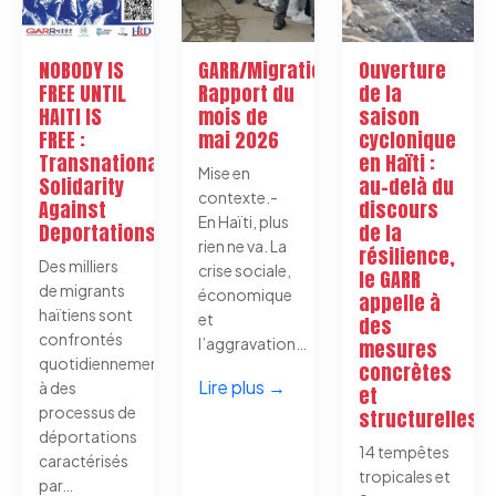
NOBODY IS
GARR/Migration:
Ouverture
FREE UNTIL
Rapport du
de la
HAITI IS
mois de
saison
FREE :
mai 2026
cyclonique
Transnational
en Haïti :
Mise en
Solidarity
au-delà du
contexte.-
Against
discours
En Haïti, plus
Deportations
de la
rien ne va. La
résilience,
Des milliers
crise sociale,
le GARR
de migrants
économique
appelle à
haïtiens sont
et
des
confrontés
l’aggravation…
mesures
quotidiennement
concrètes
Lire plus →
à des
et
processus de
structurelles
déportations
14 tempêtes
caractérisés
tropicales et
par…