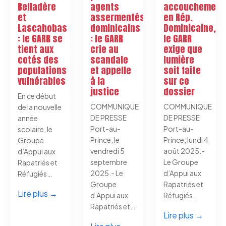
Belladère
agents
accouchement
et
assermentés
en Rép.
Lascahobas
dominicains
Dominicaine,
: le GARR se
: le GARR
le GARR
tient aux
crie au
exige que
cotés des
scandale
lumière
populations
et appelle
soit faite
vulnérables
à la
sur ce
justice
dossier
En ce début
COMMUNIQUE
COMMUNIQUE
de la nouvelle
DE PRESSE
DE PRESSE
année
Port-au-
Port-au-
scolaire, le
Prince, le
Prince, lundi 4
Groupe
vendredi 5
août 2025.-
d’Appui aux
septembre
Le Groupe
Rapatriés et
2025.- Le
d’Appui aux
Réfugiés…
Groupe
Rapatriés et
Lire plus →
d’Appui aux
Réfugiés…
Rapatriés et…
Lire plus →