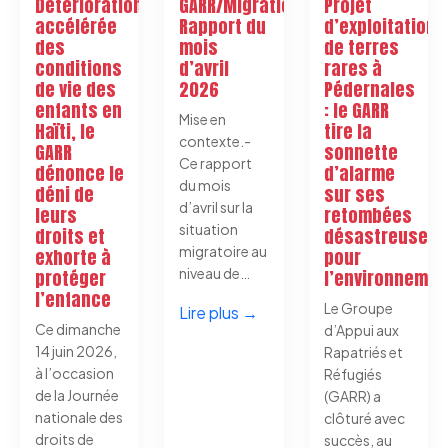
Détérioration
GARR/Migration:
Projet
accélérée
Rapport du
d’exploitation
des
mois
de terres
conditions
d’avril
rares à
de vie des
2026
Pédernales
enfants en
: le GARR
Mise en
Haïti, le
tire la
contexte.-
GARR
sonnette
Ce rapport
dénonce le
d’alarme
du mois
déni de
sur ses
d’avril sur la
leurs
retombées
situation
droits et
désastreuses
migratoire au
exhorte à
pour
niveau de…
protéger
l’environnemen
l’enfance
Le Groupe
Lire plus →
Ce dimanche
d’Appui aux
14 juin 2026,
Rapatriés et
à l’occasion
Réfugiés
de la Journée
(GARR) a
nationale des
clôturé avec
droits de
succès, au