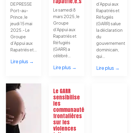
rapatrié.e.s
DE PRESSE
d’Appui aux
Le samedi 8
Port-au-
Rapatriés et
mars 2025, le
Prince, le
Réfugiés
Groupe
jeudi 15 mai
(GARR) salue
d’Appui aux
2025.- Le
la déclaration
Rapatriés et
Groupe
du
Réfugiés
d’Appui aux
gouvernement
(GARR) a
Rapatriés et…
dominicain,
célébré…
qui…
Lire plus →
Lire plus →
Lire plus →
Le GARR
sensibilise
les
communautés
frontalières
sur les
violences