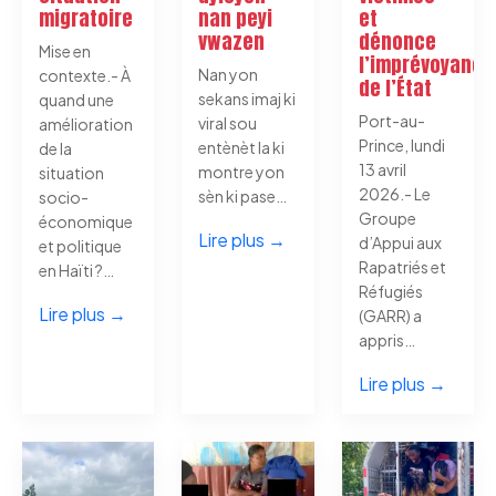
migratoire
nan peyi
et
vwazen
dénonce
Mise en
l’imprévoyance
Nan yon
contexte.- À
de l’État
sekans imaj ki
quand une
Port-au-
viral sou
amélioration
Prince, lundi
entènèt la ki
de la
13 avril
montre yon
situation
2026.- Le
sèn ki pase…
socio-
Groupe
économique
Lire plus →
d’Appui aux
et politique
Rapatriés et
en Haïti ?…
Réfugiés
Lire plus →
(GARR) a
appris…
Lire plus →