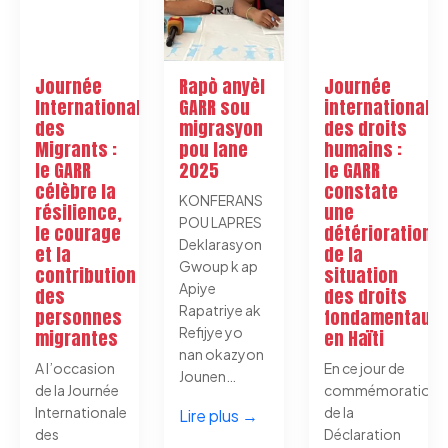
Journée
Rapò anyèl
Journée
Internationale
GARR sou
internationale
des
migrasyon
des droits
Migrants :
pou lane
humains :
le GARR
2025
le GARR
célèbre la
constate
KONFERANS
résilience,
une
POU LAPRES
le courage
détérioration
Deklarasyon
et la
de la
Gwoup k ap
contribution
situation
Apiye
des
des droits
Rapatriye ak
personnes
fondamentaux
Refijye yo
migrantes
en Haïti
nan okazyon
A l’occasion
En ce jour de
Jounen…
de la Journée
commémoration
Internationale
de la
Lire plus →
des
Déclaration