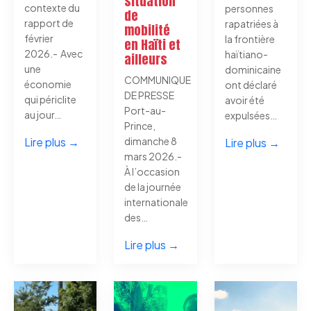
situation
contexte du
personnes
de
rapport de
rapatriées à
mobilité
février
la frontière
en Haïti et
2026.- Avec
haïtiano-
ailleurs
une
dominicaine
COMMUNIQUE
économie
ont déclaré
DE PRESSE
qui périclite
avoir été
Port-au-
au jour…
expulsées…
Prince,
Lire plus →
dimanche 8
Lire plus →
mars 2026.-
À l’occasion
de la journée
internationale
des…
Lire plus →