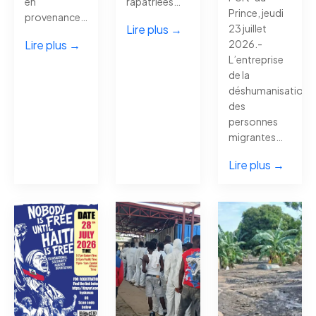
en
rapatriées…
Prince, jeudi
provenance…
Lire plus →
23 juillet
Lire plus →
2026.-
L’entreprise
de la
déshumanisation
des
personnes
migrantes…
Lire plus →