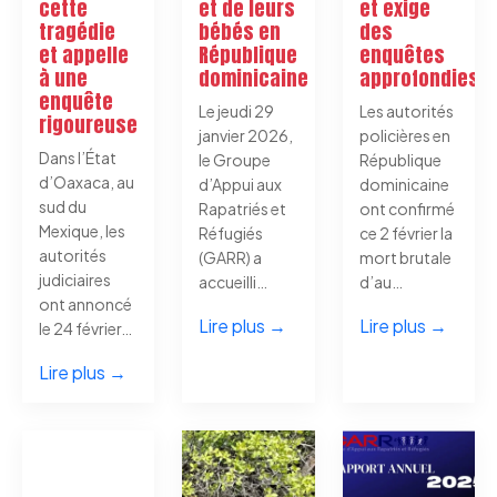
cette
et de leurs
et exige
tragédie
bébés en
des
et appelle
République
enquêtes
à une
dominicaine
approfondies
enquête
Le jeudi 29
Les autorités
rigoureuse
janvier 2026,
policières en
Dans l’État
le Groupe
République
d’Oaxaca, au
d’Appui aux
dominicaine
sud du
Rapatriés et
ont confirmé
Mexique, les
Réfugiés
ce 2 février la
autorités
(GARR) a
mort brutale
judiciaires
accueilli…
d’au…
ont annoncé
Lire plus →
Lire plus →
le 24 février…
Lire plus →