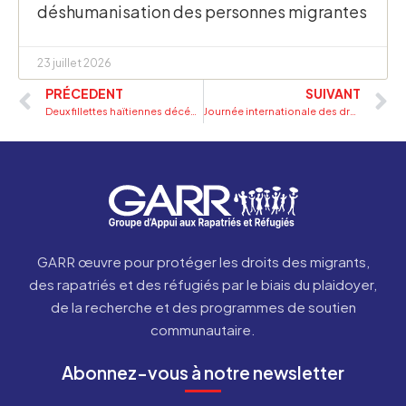
déshumanisation des personnes migrantes
23 juillet 2026
PRÉCEDENT
SUIVANT
Deux fillettes haïtiennes décédées dans un centre de transit pour migrants au Mexique : le GARR déplore cette tragédie et appelle à une enquête rigoureuse
Journée internationale des droits des femmes: Le GARR dénonce le calvaire des femmes et les filles haïtiennes en situation de mobilité en Haïti et ailleurs
GARR œuvre pour protéger les droits des migrants,
des rapatriés et des réfugiés par le biais du plaidoyer,
de la recherche et des programmes de soutien
communautaire.
Abonnez-vous à notre newsletter