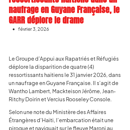
naufrage en Guyane Française, le
GARR déplore le drame
février 3, 2026
Le Groupe d’Appui aux Rapatriés et Réfugiés
déplore la disparition de quatre (4)
ressortissants haïtiens le 31 janvier 2026, dans
un naufrage en Guyane Française. Il s’agit de
Wantho Lambert, Mackteison Jérôme, Jean-
Ritchy Doirin et Vercius Rooseley Console.
Selon une note du Ministère des Affaires
Étrangères d’Haïti, l’embarcation était une
pirogue et naviguait sur le fleuve Maroni au