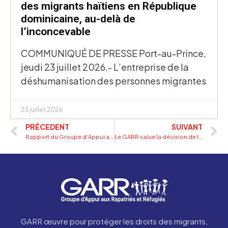
des migrants haïtiens en République
dominicaine, au-delà de
l’inconcevable
COMMUNIQUÉ DE PRESSE Port-au-Prince,
jeudi 23 juillet 2026.- L’entreprise de la
déshumanisation des personnes migrantes
23 juillet 2026
PRÉCEDENT
SUIVANT
Rapport du Groupe d’Appui aux Rapatriés et Réfugiés (GARR) sur la migration en 2025
Le GARR salue la décision de la justice américaine de se prononcer en faveur du maintien du TPS pour les migrants haïtiens
GARR œuvre pour protéger les droits des migrants,